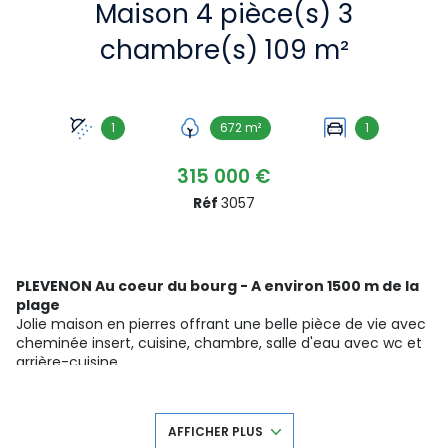
Maison 4 pièce(s) 3
chambre(s) 109 m²
1
672 m²
1
315 000 €
Réf
3057
PLEVENON Au coeur du bourg - A environ 1500 m de la
plage
Jolie maison en pierres offrant une belle pièce de vie avec
cheminée insert, cuisine, chambre, salle d'eau avec wc et
arrière-cuisine.
A l'étage un palier desservant un wc avec lave mains et
une grande chambre.
Combles aménagés en une spacieuse chambre
AFFICHER PLUS
Dépendances (Environ 16m2) Garage, l'ensemble sur un joli