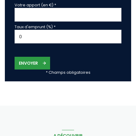
Votre apport (en €) *
Taux d'emprunt (%) *
ENVOYER
* Champs obligatoires
A DÉCOUVRIR