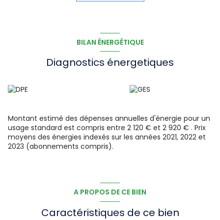
terrain clos et sans vis à vis de 672m2.
Assainissement: tout à l'égout
COUP DE COEUR ASSURE.
EXCLUSIVITE EMERAUDE IMMOBILIER Christophe PERRIN
Les informations sur les risques auxquels ce bien est
BILAN ÉNERGÉTIQUE
exposé sont disponibles sur le site Georisques :
www.georisques.gouv.fr
Diagnostics énergetiques
Montant estimé des dépenses annuelles d'énergie pour un
usage standard est compris entre 2 120 € et 2 920 € . Prix
moyens des énergies indexés sur les années 2021, 2022 et
2023 (abonnements compris).
A PROPOS DE CE BIEN
Caractéristiques de ce bien