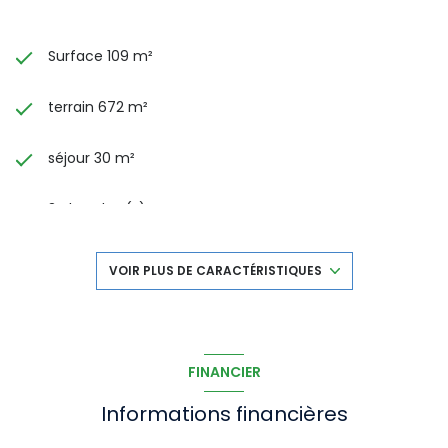
Surface 109 m²
terrain 672 m²
séjour 30 m²
3 chambre(s)
1 salle(s) d'eau
VOIR PLUS DE CARACTÉRISTIQUES
construit en 1850
cuisine séparée
FINANCIER
Informations financières
Chauffage individuel : convecteur (electrique)