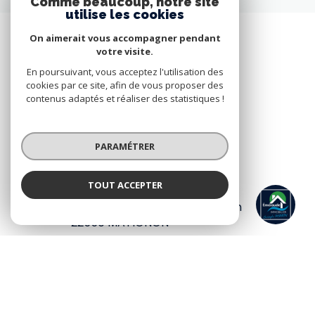
Comme beaucoup, notre site
utilise les cookies
On aimerait vous accompagner pendant
votre visite.
En poursuivant, vous acceptez l'utilisation des
cookies par ce site, afin de vous proposer des
contenus adaptés et réaliser des statistiques !
PARAMÉTRER
EMERAUDE IMMOBILIER
TOUT ACCEPTER
EMERAUDE IMMOBILIER
3 place rioust des villes audrain
Agence
22550
MATIGNON
02 96 41 19 74
/
06 33 03 14 04
www.emeraudeimmobilier.com