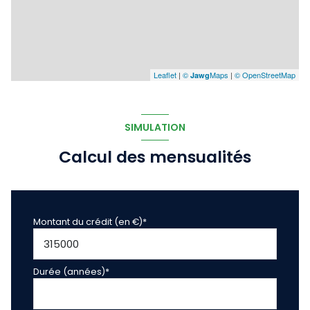
Leaflet
|
©
Maps
|
© OpenStreetMap
Jawg
SIMULATION
Calcul des mensualités
Montant du crédit (en €)*
Durée (années)*