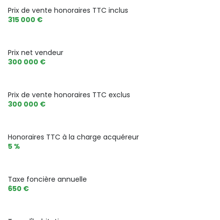
1 garage(s)
Prix de vente honoraires TTC inclus
315 000 €
1 côté(s) mitoyen(s)
Prix net vendeur
2 niveau(x)
300 000 €
3ème étage
Prix de vente honoraires TTC exclus
300 000 €
terrasse
Honoraires TTC à la charge acquéreur
5 %
Taxe foncière annuelle
650 €