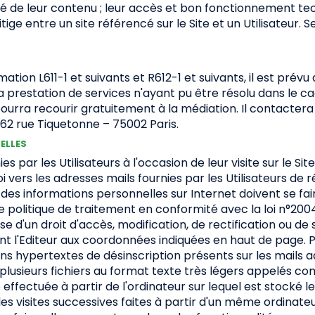
stivité de leur contenu ; leur accès et bon fonctionnement t
tige entre un site référencé sur le Site et un Utilisateur. S
n L611-1 et suivants et R612-1 et suivants, il est prévu 
la prestation de services n'ayant pu être résolu dans le 
ourra recourir gratuitement à la médiation. Il contacter
: 62 rue Tiquetonne – 75002 Paris.
NELLES
es par les Utilisateurs à l'occasion de leur visite sur le S
envoi vers les adresses mails fournies par les Utilisateurs 
t des informations personnelles sur Internet doivent se f
e politique de traitement en conformité avec la loi n°200
ose d'un droit d'accès, modification, de rectification ou 
 l'Editeur aux coordonnées indiquées en haut de page. Pour 
liens hypertextes de désinscription présents sur les mails
u plusieurs fichiers au format texte très légers appelés 
e effectuée à partir de l'ordinateur sur lequel est stocké l
er les visites successives faites à partir d'un même ordinat