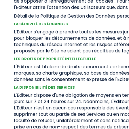
de s'opposer à l'enregistrement de "cookies". Pour
l'Editeur attire l'attention des Utilisateurs que, dan
Détail de la Politique de Gestion des Données perso
LA SÉCURITÉ DES ÉCHANGES
L'Editeur s'engage à prendre toutes les mesures jur
pour bloquer les détournements de données, et à re
techniques du réseau Internet et les risques affére
proposés par le Site ne soient pas récoltées de faç
LES DROITS DE PROPRIÉTÉ INTELLECTUELLE
L'Editeur est titulaire de droits concernant certai
marques, sa charte graphique, sa base de données. Pa
données sans le consentement expresse de l'Editeur
LA DISPONIBILITÉ DES SERVICES
L'Editeur dispose d'une obligation de moyens en ter
jours sur 7 et 24 heures sur 24. Néanmoins, L'Edit
L'Editeur n'est en aucun cas responsable des éventu
supprimer tout ou partie de ses Services ou en modi
faculté de refuser, unilatéralement et sans notifica
prise en cas de non-respect des termes du présent 