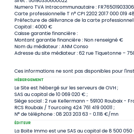
Siret : 50190330600022
Numero TVA Intracommunautaire : FR76501903306
Carte professionnelle T n° CPI 2202 2017 000 019 4
Préfecture de délivrance de la carte professionn
Capital : 4000 €
Caisse garantie financière :
Montant garantie financière : Non renseigné €
Nom du médiateur : ANM Conso
Adresse du site médiateur : 62 rue Tiquetonne – 75
Ces informations ne sont pas disponibles pour l'i
HÉBERGEMENT
Le Site est hébergé sur les serveurs de OVH ;
SAS au capital de 10 069 020 € ;
Siège social : 2 rue Kellermann - 59100 Roubaix - Fr
RCS Roubaix / Tourcoing 424 761 419 00011 ;
N° de téléphone : 08 203 203 63 - 0.118 €/mn
ÉDITEUR
La Boite Immo est une SAS au capital de 8 500 050