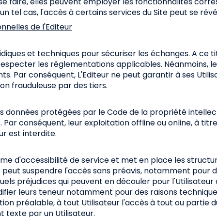
 se faire, elles peuvent employer les fonctionnalités cor
s un tel cas, l'accès à certains services du Site peut se rév
nnelles de l'Editeur
idiques et techniques pour sécuriser les échanges. A ce ti
specter les réglementations applicables. Néanmoins, les U
nts. Par conséquent, L'Editeur ne peut garantir à ses Util
on frauduleuse par des tiers.
nes données protégées par le Code de la propriété intellec
r conséquent, leur exploitation offline ou online, à titre
 est interdite.
me d'accessibilité de service et met en place les structu
eur peut suspendre l'accès sans préavis, notamment pour 
els préjudices qui peuvent en découler pour l'Utilisateur 
fier leurs teneur notamment pour des raisons techniques, 
tion préalable, à tout Utilisateur l'accès à tout ou partie
texte par un Utilisateur.