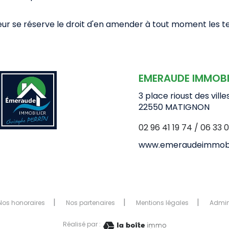
iteur se réserve le droit d'en amender à tout moment les 
EMERAUDE IMMOBI
3 place rioust des ville
22550
MATIGNON
02 96 41 19 74
/
06 33 0
www.emeraudeimmobi
Nos honoraires
Nos partenaires
Mentions légales
Admi
Réalisé par :