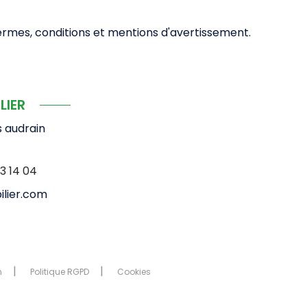
termes, conditions et mentions d'avertissement.
LIER
s audrain
3 14 04
lier.com
n
Politique RGPD
Cookies