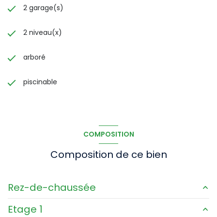
2 garage(s)
2 niveau(x)
arboré
piscinable
COMPOSITION
Composition de ce bien
Rez-de-chaussée
Etage 1
entree
5 m²