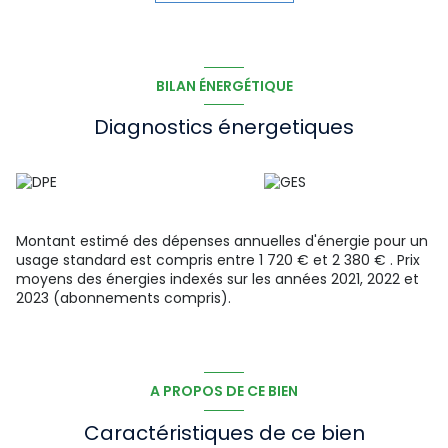
Terrain constructible et piscinable de 662m2
MAISON EN TRES BON ETAT GENERAL !! POSEZ VOS
VALISES ET PROFITEZ !!
Les informations sur les risques auxquels ce bien est
exposé sont disponibles sur le site Géorisques :
BILAN ÉNERGÉTIQUE
www.georisques.gouv.fr
Diagnostics énergetiques
Montant estimé des dépenses annuelles d'énergie pour un
usage standard est compris entre 1 720 € et 2 380 € . Prix
moyens des énergies indexés sur les années 2021, 2022 et
2023 (abonnements compris).
A PROPOS DE CE BIEN
Caractéristiques de ce bien