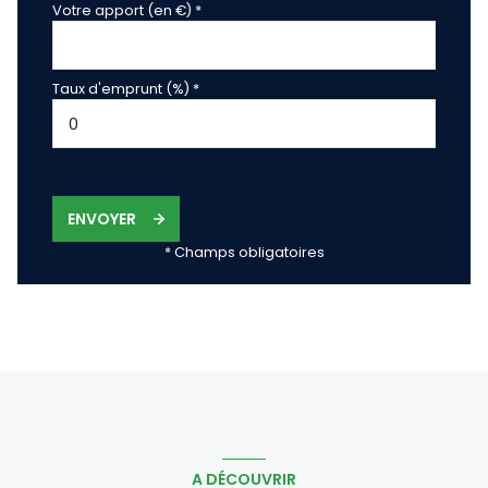
Votre apport (en €) *
Taux d'emprunt (%) *
ENVOYER
* Champs obligatoires
A DÉCOUVRIR