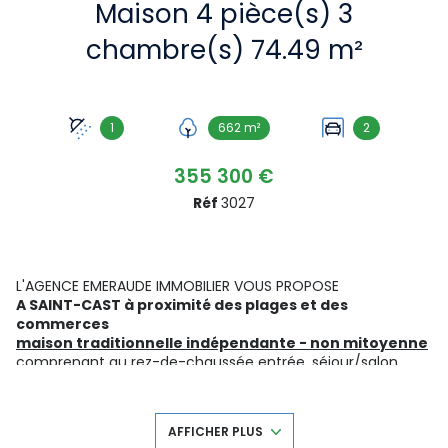
Maison 4 pièce(s) 3
chambre(s) 74.49 m²
1
662 m²
2
355 300 €
Réf
3027
L'AGENCE EMERAUDE IMMOBILIER VOUS PROPOSE
A SAINT-CAST à proximité des plages et des
commerces
maison traditionnelle indépendante - non mitoyenne
comprenant au r
ez-de-chaussée
entrée, séjour/salon,
cuisine, WC
A l'étage
: 3 chambres, salle d'eau avec WC,
Garage attenant à la maison avec douche de plage
AFFICHER PLUS
Un second garage indépendant