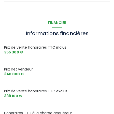
cuisine
8.33 m²
palier
2.09 m²
WC
1.17 m²
chambre
12.46 m²
FINANCIER
salon/sejour
24.25 m²
chambre
9.72 m²
Informations financières
Bureau
5.71 m²
salle d'eau
4.13 m²
Prix de vente honoraires TTC inclus
355 300 €
Prix net vendeur
340 000 €
Prix de vente honoraires TTC exclus
339 100 €
Honoraires TTC à la charge acquéreur