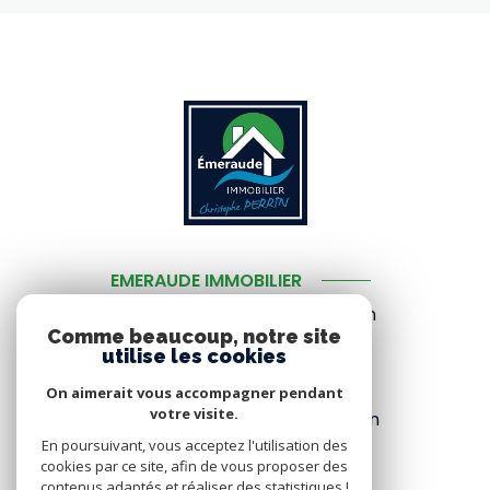
EMERAUDE IMMOBILIER
3 place rioust des villes audrain
Comme beaucoup, notre site
22550
MATIGNON
utilise les cookies
02 96 41 19 74
/
06 33 03 14 04
On aimerait vous accompagner pendant
votre visite.
www.emeraudeimmobilier.com
En poursuivant, vous acceptez l'utilisation des
cookies par ce site, afin de vous proposer des
contenus adaptés et réaliser des statistiques !