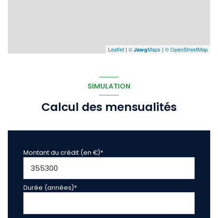
Leaflet
|
©
Maps
|
© OpenStreetMap
Jawg
SIMULATION
Calcul des mensualités
Montant du crédit (en €)*
Durée (années)*