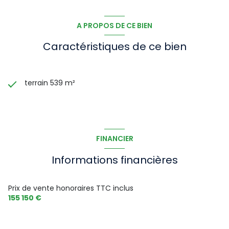
exposé sont disponibles sur le site Géorisques :
www.georisques.gouv.fr
A PROPOS DE CE BIEN
Caractéristiques de ce bien
terrain 539 m²
FINANCIER
Informations financières
Prix de vente honoraires TTC inclus
155 150 €