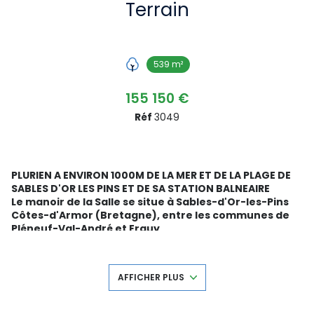
Terrain
539 m²
155 150 €
Réf
3049
PLURIEN A ENVIRON 1000M DE LA MER ET DE LA PLAGE DE
SABLES D'OR LES PINS ET DE SA STATION BALNEAIRE
Le manoir de la Salle se situe à Sables-d'Or-les-Pins
Côtes-d'Armor (Bretagne), entre les communes de
Pléneuf-Val-André et Erquy
Environnement : proche de la plage, dunes et pinèdes
DOMAINE DU MANOIR DE LA SALLE
Terrain viabilisé de 539m2
AFFICHER PLUS
Libre de constructeur
EXCLUSIVITE EMERAUDE IMMOBILIER Christophe PERRIN
Les informations sur les risques auxquels ce bien est