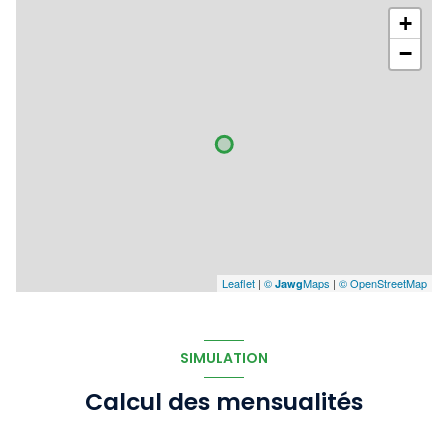
+
−
Leaflet
|
©
Maps
|
© OpenStreetMap
Jawg
SIMULATION
Calcul des mensualités