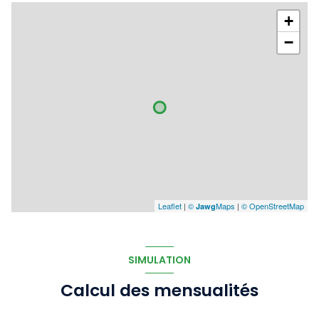
+
−
Leaflet
|
©
Maps
|
© OpenStreetMap
Jawg
SIMULATION
Calcul des mensualités