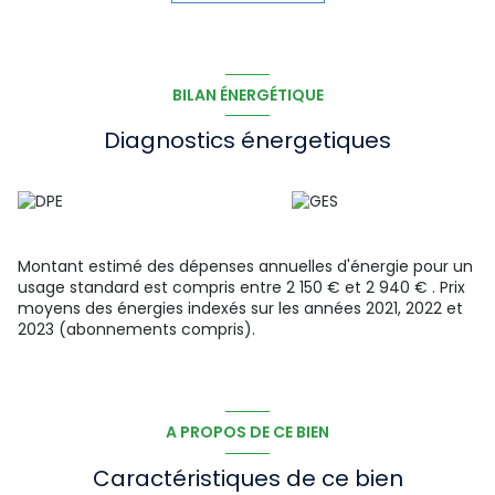
terrasse de 13,40m2 bénéficiant d'une très belle vue sur
mer, cuisine aménagée, 2 chambres, salle d'eau, wc
Garage et cellier privatifs
Cet appartement se situe dans une copropriété
constituée de 2 appartements
BILAN ÉNERGÉTIQUE
Les informations sur les risques auxquels ce bien est
exposé sont disponibles sur le site Géorisques : www.
Diagnostics énergetiques
georisques.gouv.fr
Montant estimé des dépenses annuelles d'énergie pour un
usage standard est compris entre 2 150 € et 2 940 € . Prix
moyens des énergies indexés sur les années 2021, 2022 et
2023 (abonnements compris).
A PROPOS DE CE BIEN
Caractéristiques de ce bien