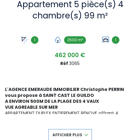
Appartement 5 pièce(s) 4
chambre(s) 99 m²
1
2500 m²
1
462 000 €
Réf
3065
L'AGENCE EMERAUDE IMMOBILIER Christophe PERRIN
vous propose à SAINT CAST LE GUILDO
A ENVIRON 500M DE LA PLAGE DES 4 VAUX
VUE AGREABLE SUR MER
APPARTEMENT DUPLEX ENTIEREMENT RENOVE offrant 4
CHAMBRES AVEC
TERRAIN PRIVATIF D'ENVIRON 2500m2
(terrain non constructible)
Il est composé au
rez-de-jardin
de 2 chambres, wc
AFFICHER PLUS
Au
rez-de-chaussée:
salon séjour ouvrant sur une